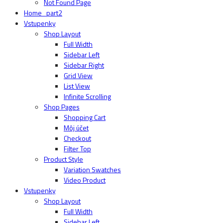
Not Found Page
Home_part2
Vstupenky
Shop Layout
Full Width
Sidebar Left
Sidebar Right
Grid View
List View
Infinite Scrolling
Shop Pages
Shopping Cart
Môj účet
Checkout
Filter Top
Product Style
Variation Swatches
Video Product
Vstupenky
Shop Layout
Full Width
Sidebar Left