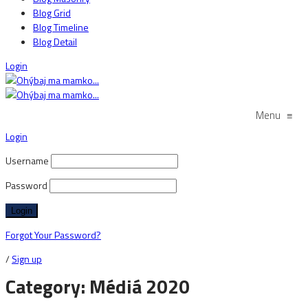
Blog Grid
Blog Timeline
Blog Detail
Login
Menu
≡
Login
Username
Password
Forgot Your Password?
/
Sign up
Category: Médiá 2020