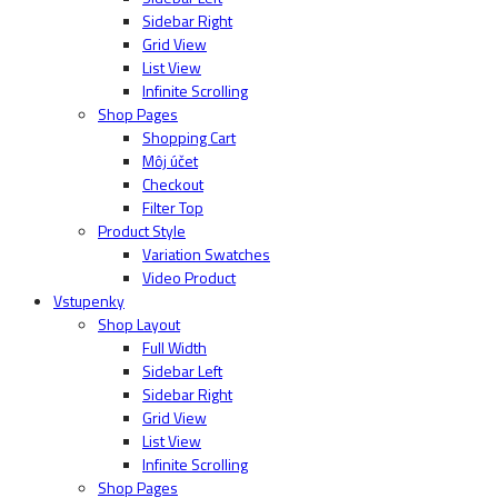
Sidebar Right
Grid View
List View
Infinite Scrolling
Shop Pages
Shopping Cart
Môj účet
Checkout
Filter Top
Product Style
Variation Swatches
Video Product
Vstupenky
Shop Layout
Full Width
Sidebar Left
Sidebar Right
Grid View
List View
Infinite Scrolling
Shop Pages