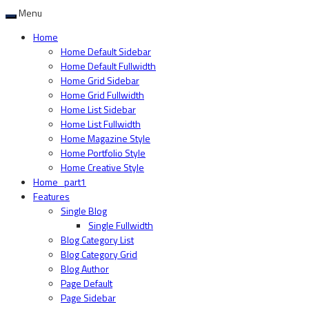
Menu
Home
Home Default Sidebar
Home Default Fullwidth
Home Grid Sidebar
Home Grid Fullwidth
Home List Sidebar
Home List Fullwidth
Home Magazine Style
Home Portfolio Style
Home Creative Style
Home_part1
Features
Single Blog
Single Fullwidth
Blog Category List
Blog Category Grid
Blog Author
Page Default
Page Sidebar