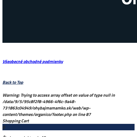
Všeobecné obchodné podmienky
Back to Top
Warning
: Trying to access array offset on value of type null in
/data/9/5/95c8f2f8-4966-4f6c-9a48-
731863c04949/ohybajmamamko.sk/web/wp-
content/themes/organico/footer.php
on line
87
Shopping Cart
0