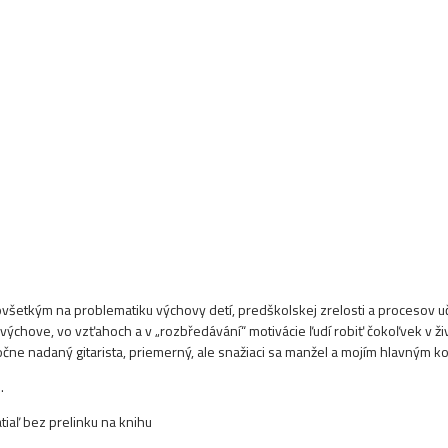
ovšetkým na problematiku výchovy detí, predškolskej zrelosti a procesov 
chove, vo vzťahoch a v „rozbředávání“ motivácie ľudí robiť čokoľvek v živo
čne nadaný gitarista, priemerný, ale snažiaci sa manžel a mojím hlavným k
.
iaľ bez prelinku na knihu