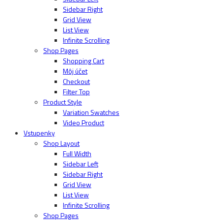
Sidebar Right
Grid View
List View
Infinite Scrolling
Shop Pages
Shopping Cart
Môj účet
Checkout
Filter Top
Product Style
Variation Swatches
Video Product
Vstupenky
Shop Layout
Full Width
Sidebar Left
Sidebar Right
Grid View
List View
Infinite Scrolling
Shop Pages