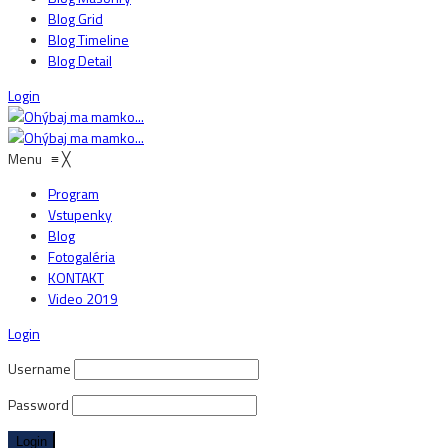
Blog Grid
Blog Timeline
Blog Detail
Login
Menu
≡
╳
Program
Vstupenky
Blog
Fotogaléria
KONTAKT
Video 2019
Login
Username
Password