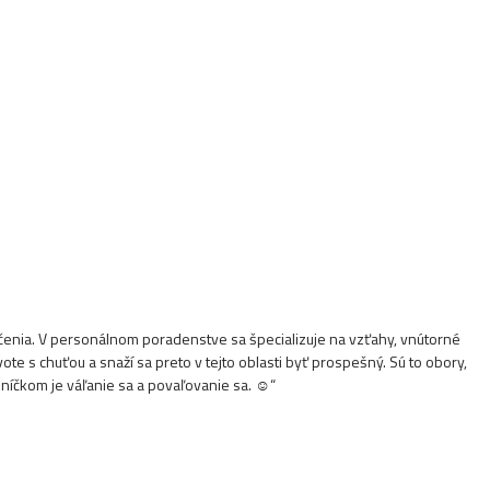
učenia. V personálnom poradenstve sa špecializuje na vzťahy, vnútorné
te s chuťou a snaží sa preto v tejto oblasti byť prospešný. Sú to obory,
oníčkom je váľanie sa a povaľovanie sa. ☺“