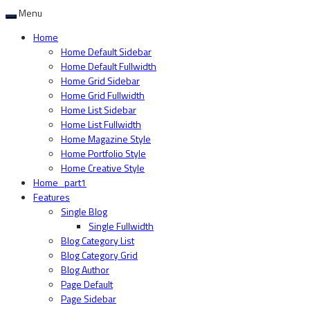
Menu
Home
Home Default Sidebar
Home Default Fullwidth
Home Grid Sidebar
Home Grid Fullwidth
Home List Sidebar
Home List Fullwidth
Home Magazine Style
Home Portfolio Style
Home Creative Style
Home_part1
Features
Single Blog
Single Fullwidth
Blog Category List
Blog Category Grid
Blog Author
Page Default
Page Sidebar