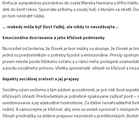
Kniha je sympatickou pozvánkou do sveta Mareka Harmana a Jiřího Haldu. 
deti do šesť rokov. Spoznáte príbehy a osudy ľudí, s ktorými sa stretli. Do
pri tom nestratiť nádej.
… niekedy môže byť život ťažký, ale nikdy to nevzdávajte…
Emocionálne dozrievanie a jeho kľúčové podmienky
Na rozdiel od tvrdenia, že človek je tvor múdry sa ukazuje, že človek je tv
jedná sa predovšetkým o potreby fyzické a emocionálne. Princíp spokojnéh
prvom mieste pocitu blízkeho vzťahu a v rámci neho postupné osamostatň
a pocitu sociálneho prínosu. Všetky spomenuté
oblasti sú kľúčové a neza
Aspekty sociálnej zrelosti a jej prejavy
Sociálny vývin vedomia a tým pádom aj osobnosti, je pre náš život aspek
kľúčových oblastí. Predovšetkým je potrebné opakovane zažívať pocit – s
uvedomovanie a jej adekvátne hodnotenie. Za ďalšie nenahraditeľné funk
režim). A samozrejme je kľúčové, aby sme sa vedeli vyrovnať s neúspecho
Obsah prednášky sa dotkne prejavov nezrelosti u predškolských, školský