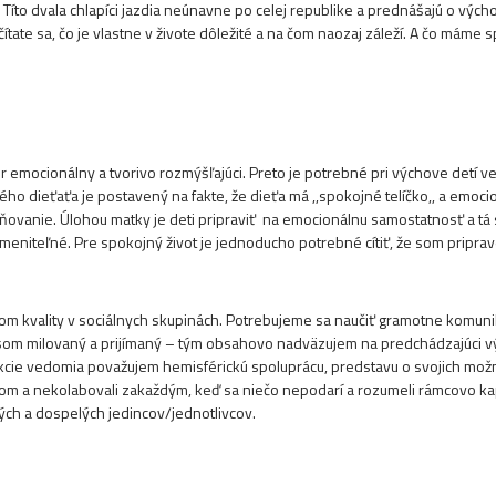
Títo dvala chlapíci jazdia neúnavne po celej republike a prednášajú o výc
čítate sa, čo je vlastne v živote dôležité a na čom naozaj záleží. A čo máme 
or emocionálny a tvorivo rozmýšľajúci. Preto je potrebné pri výchove detí ve
o dieťaťa je postavený na fakte, že dieťa má ,,spokojné telíčko,, a emoci
ovanie. Úlohou matky je deti pripraviť
na emocionálnu samostatnosť a tá 
meniteľné. Pre spokojný život je jednoducho potrebné cítiť, že som pripraven
tom kvality v sociálnych skupinách. Potrebujeme sa naučiť gramotne komun
om milovaný a prijímaný – tým obsahovo nadväzujem na predchádzajúci výst
cie vedomia považujem hemisférickú spoluprácu, predstavu o svojich možno
m a nekolabovali zakaždým, keď sa niečo nepodarí a rozumeli rámcovo kapaci
ch a dospelých jedincov/jednotlivcov.