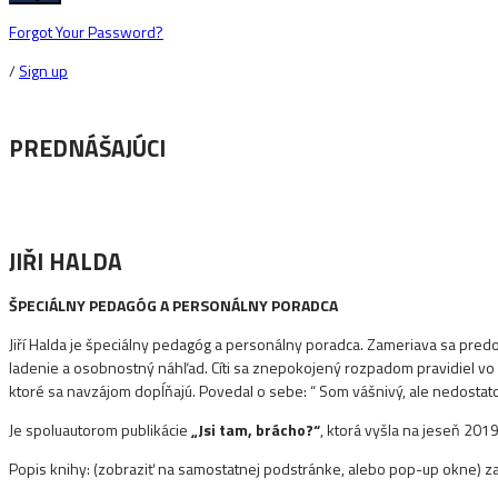
Forgot Your Password?
/
Sign up
PREDNÁŠAJÚCI
JIŘI HALDA
ŠPECIÁLNY PEDAGÓG A PERSONÁLNY PORADCA
Jiří Halda je špeciálny pedagóg a personálny poradca. Zameriava sa pred
ladenie a osobnostný náhľad. Cíti sa znepokojený rozpadom pravidiel vo vý
ktoré sa navzájom dopĺňajú. Povedal o sebe: “ Som vášnivý, ale nedostato
Je spoluautorom publikácie
„Jsi tam, brácho?“
, ktorá vyšla na jeseň 2019
Popis knihy: (zobraziť na samostatnej podstránke, alebo pop-up okne) zat