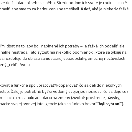
hove detí a hľadaní seba samého. Stredobodom ich svete je rodina a malé
spraviť, aby sme to za žiadnu cenu nezmeškali. A tiež, aké je niekedy ťažké
ľmi dbať na to, aby boli naplnené ich potreby – je ťažké ich oddeliť, ale
onálne nestráda. Táto sýtosť má niekoľko podmienok , ktoré sa týkajú na
sa rozdeľuje do oblasti samostatnej sebaobsluhy, emočnej nezávislosti
ý ,,čeliť,, životu.
ikovať a funkčne spolupracovať/kooperovať, čo sa delí do niekoľkých
up. Ďalej je potrebné byť si vedomý svojej jedinečnosti, čo sa deje cez
stiach a rozvinutú adaptáciu na zmeny (životné prostredie, návyky,
te svojej tvorivej inteligencie (ako sa ľudovo hovorí “
byli vyhraní
“).