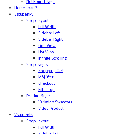
Not Found Page
Home_part2
Vstupenky
Shop Layout
Full Width
Sidebar Left
Sidebar Right
Grid View
List View
Infinite Scrolling
Shop Pages
Shopping Cart
Môj účet
Checkout
Filter Top
Product Style
Variation Swatches
Video Product
Vstupenky
Shop Layout
Full Width
Sidebar Left